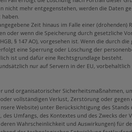
n Fall erfolgt die Löschung nach Fortfall dieser Gr
 nicht mehr entgegenstehen, werden die Daten gelös
 haben.
ngegebene Zeit hinaus im Falle einer (drohenden) R
en oder wenn die Speicherung durch gesetzliche Vor
 HGB, § 147 AO), vorgesehen ist. Wenn die durch die
 erfolgt eine Sperrung oder Löschung der personenb
lich ist und dafür eine Rechtsgrundlage besteht.
undsätzlich nur auf Servern in der EU, vorbehaltlic
er und organisatorischer Sicherheitsmaßnahmen, um
 oder vollständigen Verlust, Zerstörung oder gegen 
unsere Website) unter Berücksichtigung des Stands 
, des Umfangs, des Kontextes und des Zwecks der 
n deren Wahrscheinlichkeit und Auswirkungen) für d