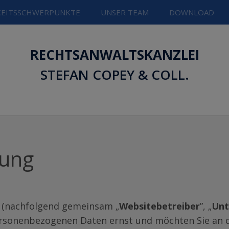
KEITSSCHWERPUNKTE
UNSER TEAM
DOWNLOAD
RECHTSANWALTSKANZLEI
STEFAN COPEY & COLL.
rung
y (nachfolgend gemeinsam „
Websitebetreiber
”, „
Un
ersonenbezogenen Daten ernst und möchten Sie an di