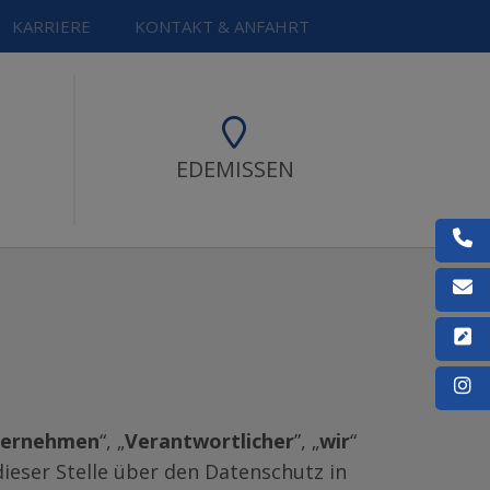
KARRIERE
KONTAKT & ANFAHRT
EDEMISSEN
Ruf
E-M
Kon
Fol
ternehmen
“, „
Verantwortlicher
”, „
wir
“
eser Stelle über den Datenschutz in